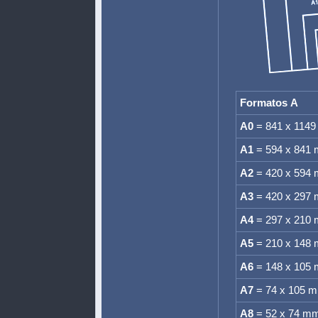
Formatos
A
A0
= 841 x 114
A1
= 594 x 841
A2
= 420 x 594
A3
= 420 x 297
A4
= 297 x 210
A5
= 210 x 148
A6
= 148 x 105
A7
= 74 x 105 
A8
= 52 x 74 m