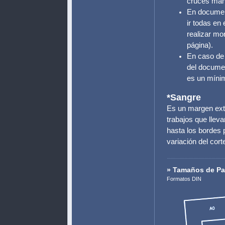
cruces man
En documen
ir todas en
realizar mo
página).
En caso de 
del docume
es un míni
*Sangre
Es un margen exte
trabajos que llev
hasta los bordes 
variación del corte
» Tamaños de Pa
Formatos DIN