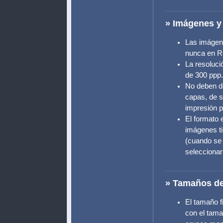
» Imágenes y
Las imágen
nunca en 
La resoluci
de 300 ppp.
No deben de
capas, de s
impresión p
El formato 
imágenes tie
(cuando se 
seleccionar 
» Tamaños d
El tamaño fi
con el tama