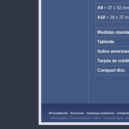
A9
= 37 x 52 m
A10
= 26 x 37 
Medidas standa
Tabloide
Sobre america
Tarjeta de crédi
Compact disc
Presentación
Servicios
Consejos prácticos
Contact
|
|
|
Diseño gráfico - Fotocomposición - Offset - Impresión digital - M